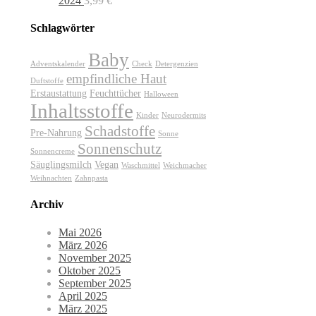
2024
3,99
€
Schlagwörter
Baby
Adventskalender
Check
Detergenzien
empfindliche Haut
Duftstoffe
Erstaustattung
Feuchttücher
Halloween
Inhaltsstoffe
Kinder
Neurodermits
Schadstoffe
Pre-Nahrung
Sonne
Sonnenschutz
Sonnencreme
Säuglingsmilch
Vegan
Waschmittel
Weichmacher
Weihnachten
Zahnpasta
Archiv
Mai 2026
März 2026
November 2025
Oktober 2025
September 2025
April 2025
März 2025