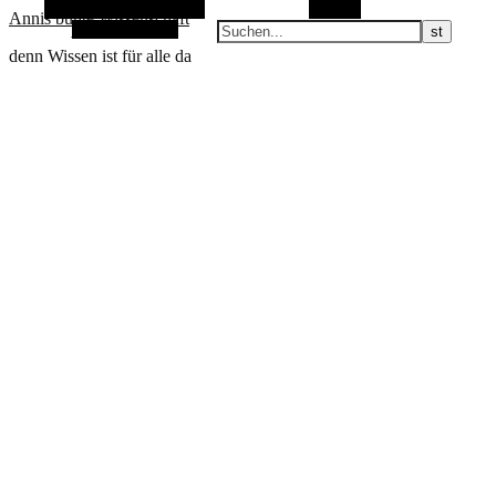
Alternative Seitenleiste
Suchen
Annis bunte Wissenschaft
Zufallsauswahl
denn Wissen ist für alle da