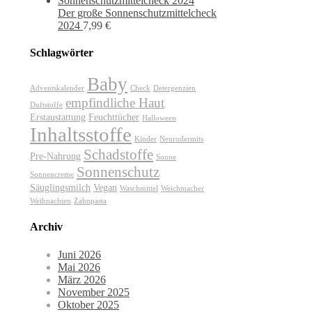
Der große Sonnenschutzmittelcheck
2024
7,99
€
Schlagwörter
Baby
Adventskalender
Check
Detergenzien
empfindliche Haut
Duftstoffe
Erstaustattung
Feuchttücher
Halloween
Inhaltsstoffe
Kinder
Neurodermits
Schadstoffe
Pre-Nahrung
Sonne
Sonnenschutz
Sonnencreme
Säuglingsmilch
Vegan
Waschmittel
Weichmacher
Weihnachten
Zahnpasta
Archiv
Juni 2026
Mai 2026
März 2026
November 2025
Oktober 2025