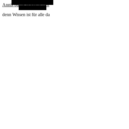
Alternative Seitenleiste
Annis bunte Wissenschaft
Zufallsauswahl
denn Wissen ist für alle da