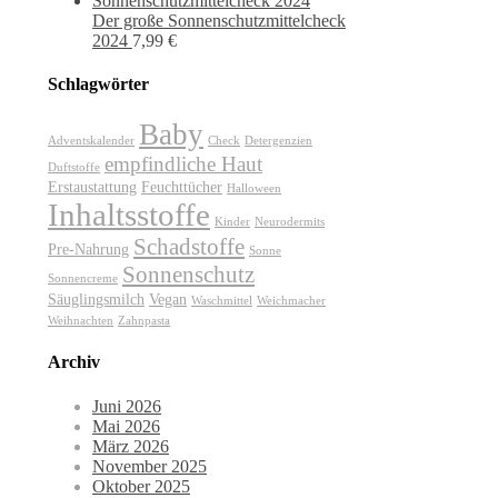
Der große Sonnenschutzmittelcheck
2024
7,99
€
Schlagwörter
Baby
Adventskalender
Check
Detergenzien
empfindliche Haut
Duftstoffe
Erstaustattung
Feuchttücher
Halloween
Inhaltsstoffe
Kinder
Neurodermits
Schadstoffe
Pre-Nahrung
Sonne
Sonnenschutz
Sonnencreme
Säuglingsmilch
Vegan
Waschmittel
Weichmacher
Weihnachten
Zahnpasta
Archiv
Juni 2026
Mai 2026
März 2026
November 2025
Oktober 2025