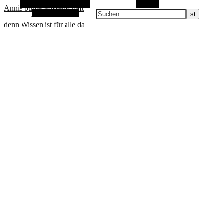
Alternative Seitenleiste
Suchen
Annis bunte Wissenschaft
Zufallsauswahl
denn Wissen ist für alle da