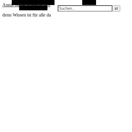
Alternative Seitenleiste
Suchen
Annis bunte Wissenschaft
Zufallsauswahl
denn Wissen ist für alle da