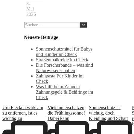
8.
Mai
2026
Neueste Beiträge
Sonnenschutzmittel für Babys
und Kinder im Check
Straßenmalkreide im Check
Die Forscherbande – was sind
Naturwissenschaften
Zahnpasta Für Kinder im
Check
Was hilft beim Zahnen:
Zahnungsgele & Beißringe im
Check
Um Flecken wirksam
Viele unterschätzen
Sonnenschutz ist
zu entfernen, ist es
die Frühlingssonne!
wichtig, doch
wichtig zu
Dabei kann
Kleidung und Schatt
r