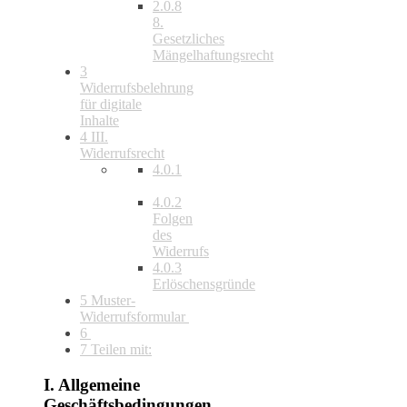
2.0.8
8.
Gesetzliches
Mängelhaftungsrecht
3
Widerrufsbelehrung
für digitale
Inhalte
4
III.
Widerrufsrecht
4.0.1
4.0.2
Folgen
des
Widerrufs
4.0.3
Erlöschensgründe
5
Muster-
Widerrufsformular
6
​
7
Teilen mit:
I. Allgemeine
Geschäftsbedingungen