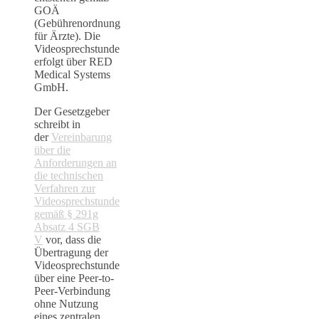
GOÄ
(Gebührenordnung
für Ärzte). Die
Videosprechstunde
erfolgt über RED
Medical Systems
GmbH.
Der Gesetzgeber
schreibt in
der
Vereinbarung
über die
Anforderungen an
die technischen
Verfahren zur
Videosprechstunde
gemäß § 291g
Absatz 4 SGB
V
vor, dass die
Übertragung der
Videosprechstunde
über eine Peer-to-
Peer-Verbindung
ohne Nutzung
eines zentralen