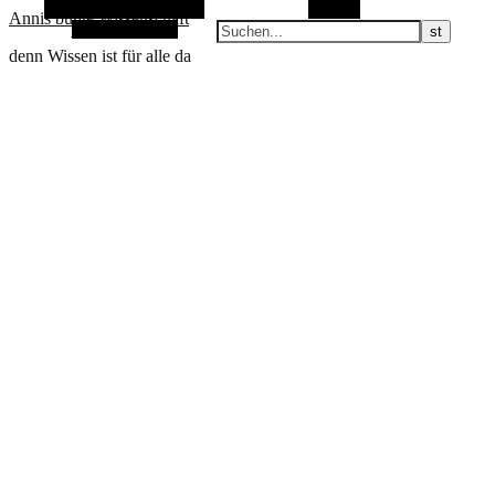
Alternative Seitenleiste
Suchen
Annis bunte Wissenschaft
Zufallsauswahl
denn Wissen ist für alle da