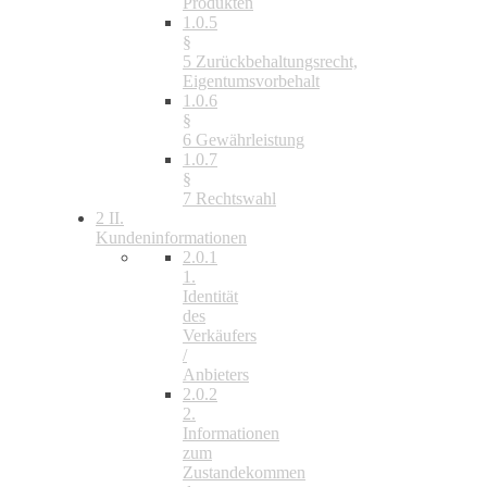
Produkten
1.0.5
§
5 Zurückbehaltungsrecht,
Eigentumsvorbehalt
1.0.6
§
6 Gewährleistung
1.0.7
§
7 Rechtswahl
2
II.
Kundeninformationen
2.0.1
1.
Identität
des
Verkäufers
/
Anbieters
2.0.2
2.
Informationen
zum
Zustandekommen