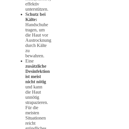
effektiv
unterstützen.
Schutz bei
Kälte:
Handschuhe
tragen, um
die Haut vor
Austrocknung
durch Kälte
zu
bewahren.
Eine
zusätzliche
Desinfektion
ist meist
nicht nötig
und kann
die Haut
unnötig
strapazieren.
Für die
meisten
Situationen
reicht
gründliches