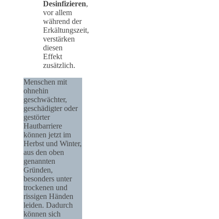
Desinfizieren
,
vor allem
während der
Erkältungszeit,
verstärken
diesen
Effekt
zusätzlich.
Menschen mit
ohnehin
geschwächter,
geschädigter oder
gestörter
Hautbarriere
können jetzt im
Herbst und Winter,
aus den oben
genannten
Gründen,
besonders unter
trockenen und
rissigen Händen
leiden. Dadurch
können sich