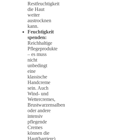
Restfeuchtigkeit
die Haut
weiter
austrocknen
kann.
Feuchtigkeit
spenden:
Reichhaltige
Pflegeprodukte
– es muss
nicht
unbedingt
eine
klassische
Handcreme
sein. Auch
Wind- und
Wettercremes,
Brustwarzensalben
oder andere
intensiv
pflegende
Cremes
können die
Haut(barriere)