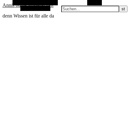
Alternative Seitenleiste
Suchen
Annis bunte Wissenschaft
Zufallsauswahl
denn Wissen ist für alle da