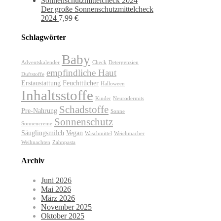
Der große Sonnenschutzmittelcheck
2024
7,99
€
Schlagwörter
Baby
Adventskalender
Check
Detergenzien
empfindliche Haut
Duftstoffe
Erstaustattung
Feuchttücher
Halloween
Inhaltsstoffe
Kinder
Neurodermits
Schadstoffe
Pre-Nahrung
Sonne
Sonnenschutz
Sonnencreme
Säuglingsmilch
Vegan
Waschmittel
Weichmacher
Weihnachten
Zahnpasta
Archiv
Juni 2026
Mai 2026
März 2026
November 2025
Oktober 2025