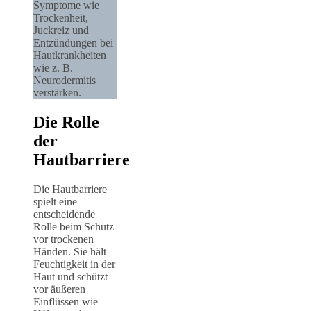
Symptome wie
Trockenheit,
Juckreiz und
Entzündungen bei
Hautkrankheiten
wie z. B.
Neurodermitis
verstärken.
Die Rolle
der
Hautbarriere
Die Hautbarriere
spielt eine
entscheidende
Rolle beim Schutz
vor trockenen
Händen. Sie hält
Feuchtigkeit in der
Haut und schützt
vor äußeren
Einflüssen wie