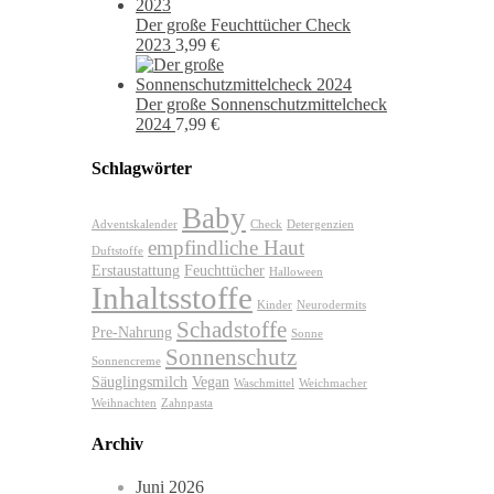
Der große Feuchttücher Check
2023
3,99
€
Der große Sonnenschutzmittelcheck
2024
7,99
€
Schlagwörter
Baby
Adventskalender
Check
Detergenzien
empfindliche Haut
Duftstoffe
Erstaustattung
Feuchttücher
Halloween
Inhaltsstoffe
Kinder
Neurodermits
Schadstoffe
Pre-Nahrung
Sonne
Sonnenschutz
Sonnencreme
Säuglingsmilch
Vegan
Waschmittel
Weichmacher
Weihnachten
Zahnpasta
Archiv
Juni 2026