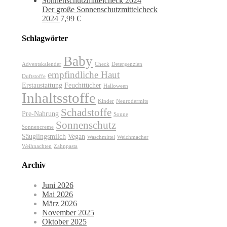
Der große Sonnenschutzmittelcheck
2024
7,99
€
Schlagwörter
Baby
Adventskalender
Check
Detergenzien
empfindliche Haut
Duftstoffe
Erstaustattung
Feuchttücher
Halloween
Inhaltsstoffe
Kinder
Neurodermits
Schadstoffe
Pre-Nahrung
Sonne
Sonnenschutz
Sonnencreme
Säuglingsmilch
Vegan
Waschmittel
Weichmacher
Weihnachten
Zahnpasta
Archiv
Juni 2026
Mai 2026
März 2026
November 2025
Oktober 2025