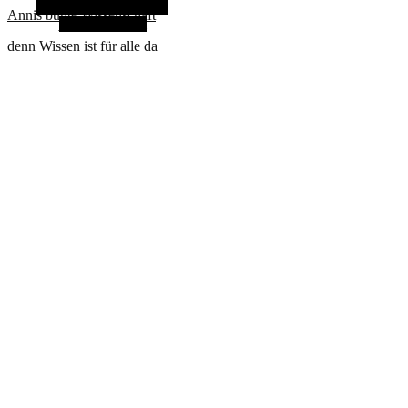
Alternative Seitenleiste
Annis bunte Wissenschaft
Zufallsauswahl
denn Wissen ist für alle da