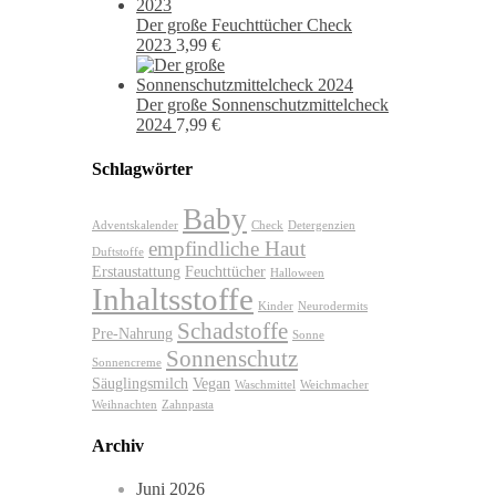
Der große Feuchttücher Check
2023
3,99
€
Der große Sonnenschutzmittelcheck
2024
7,99
€
Schlagwörter
Baby
Adventskalender
Check
Detergenzien
empfindliche Haut
Duftstoffe
Erstaustattung
Feuchttücher
Halloween
Inhaltsstoffe
Kinder
Neurodermits
Schadstoffe
Pre-Nahrung
Sonne
Sonnenschutz
Sonnencreme
Säuglingsmilch
Vegan
Waschmittel
Weichmacher
Weihnachten
Zahnpasta
Archiv
Juni 2026