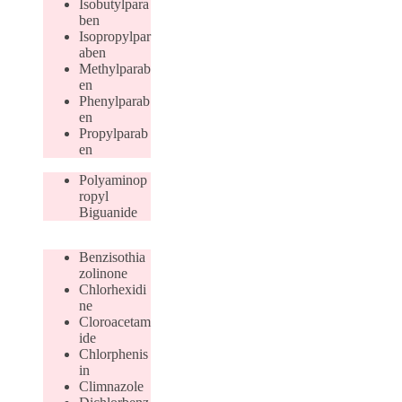
Isobutylpara
ben
Isopropylpar
aben
Methylparab
en
Phenylparab
en
Propylparab
en
Polyaminop
ropyl
Biguanide
Benzisothia
zolinone
Chlorhexidi
ne
Cloroacetam
ide
Chlorphenis
in
Climnazole