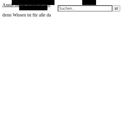
Alternative Seitenleiste
Suchen
Annis bunte Wissenschaft
Zufallsauswahl
denn Wissen ist für alle da