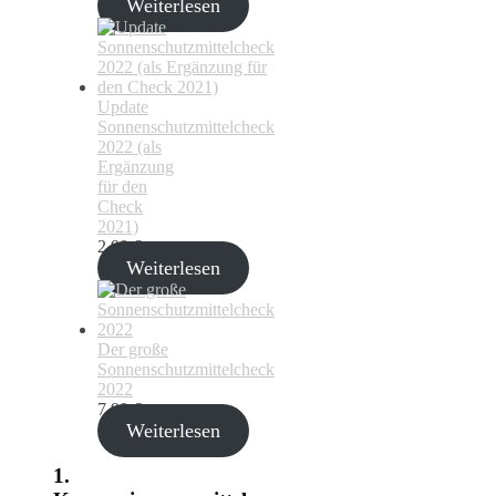
Weiterlesen
Update
Sonnenschutzmittelcheck
2022 (als
Ergänzung
für den
Check
2021)
2,99
€
Weiterlesen
Der große
Sonnenschutzmittelcheck
2022
7,99
€
Weiterlesen
1.