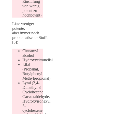
Einstufung
von wenig
potent zu
hochpotent)
Liste weniger
potente,
aber immer noch
problematischer Stoffe
[5]:
Cinnamyl
alcohol
Hydroxycitronellal
Lilal
(Propanal,
Butylphenyl
Methylpropional)
Lyral (2,4-
Dimethyl-3-
Cyclohecene
Carvoxaldehyde,
Hydroxyisohexyl
3-
cyclohexene