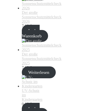
Der große
Sonnenschutzmittelcheck
2026
7,99
€
In den
Warenkorb
Der große
Sonnenschutzmittelcheck
2025
7,99
€
Weiterlesen
UV-Schutz
im
Kindergarten
0,00
€
In den