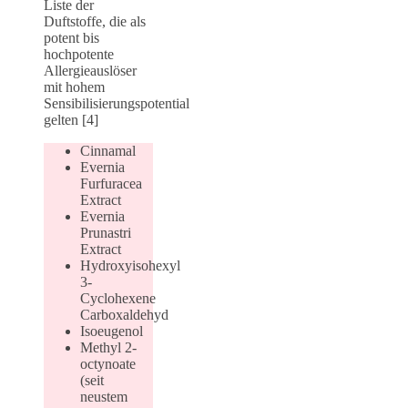
Liste der
Duftstoffe, die als
potent bis
hochpotente
Allergieauslöser
mit hohem
Sensibilisierungspotential
gelten [4]
Cinnamal
Evernia
Furfuracea
Extract
Evernia
Prunastri
Extract
Hydroxyisohexyl
3-
Cyclohexene
Carboxaldehyd
Isoeugenol
Methyl 2-
octynoate
(seit
neustem