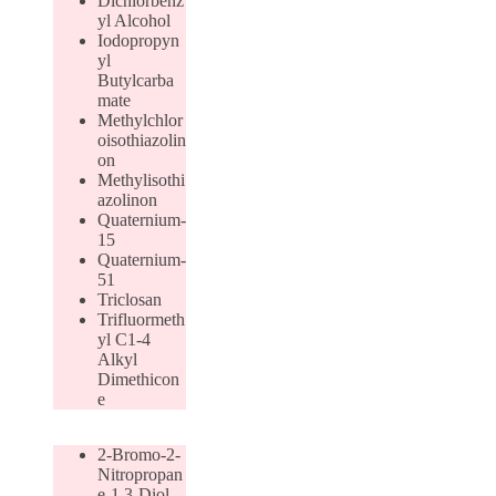
Dichlorbenz
yl Alcohol
Iodopropyn
yl
Butylcarba
mate
Methylchlor
oisothiazolin
on
Methylisothi
azolinon
Quaternium-
15
Quaternium-
51
Triclosan
Trifluormeth
yl C1-4
Alkyl
Dimethicon
e
2-Bromo-2-
Nitropropan
e-1,3-Diol