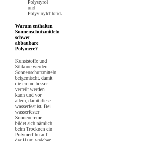
Polystyrol
und
Polyvinylchlorid.
Warum enthalten
Sonnenschutzmitteln
schwer
abbaubare
Polymere?
Kunststoffe und
Silikone werden
Sonnenschutzmitteln
beigemischt, damit
die creme besser
verteilt werden
kann und vor
allem, damit diese
wasserfest ist. Bei
wasserfester
Sonnencreme
bildet sich nämlich
beim Trocknen ein
Polymerfilm auf
der Haut, welcher