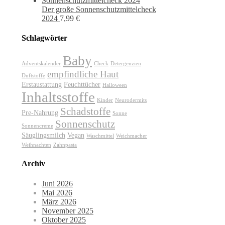
Der große Sonnenschutzmittelcheck
2024
7,99
€
Schlagwörter
Baby
Adventskalender
Check
Detergenzien
empfindliche Haut
Duftstoffe
Erstaustattung
Feuchttücher
Halloween
Inhaltsstoffe
Kinder
Neurodermits
Schadstoffe
Pre-Nahrung
Sonne
Sonnenschutz
Sonnencreme
Säuglingsmilch
Vegan
Waschmittel
Weichmacher
Weihnachten
Zahnpasta
Archiv
Juni 2026
Mai 2026
März 2026
November 2025
Oktober 2025