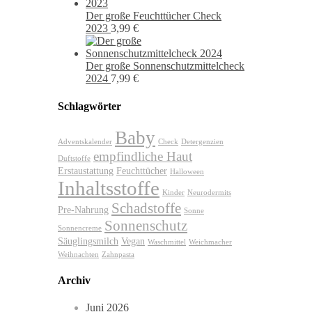
Der große Feuchttücher Check
2023
3,99
€
Der große Sonnenschutzmittelcheck
2024
7,99
€
Schlagwörter
Baby
Adventskalender
Check
Detergenzien
empfindliche Haut
Duftstoffe
Erstaustattung
Feuchttücher
Halloween
Inhaltsstoffe
Kinder
Neurodermits
Schadstoffe
Pre-Nahrung
Sonne
Sonnenschutz
Sonnencreme
Säuglingsmilch
Vegan
Waschmittel
Weichmacher
Weihnachten
Zahnpasta
Archiv
Juni 2026