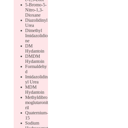
5-Bromo-5-
Nitro-1,3-
Dioxane
Diazolidinyl
Urea
Dimethyl
Imidazolidio
ne
DM
Hydantoin
DMDM
Hydantoin
Formaldehy
d
Imidazolidin
yl Urea
MDM
Hydantoin
Methyldibro
moglutaronit
ril
Quaternium-
15
Sodium