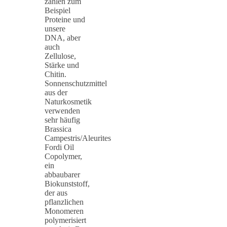
zählen zum
Beispiel
Proteine und
unsere
DNA, aber
auch
Zellulose,
Stärke und
Chitin.
Sonnenschutzmittel
aus der
Naturkosmetik
verwenden
sehr häufig
Brassica
Campestris/Aleurites
Fordi Oil
Copolymer,
ein
abbaubarer
Biokunststoff,
der aus
pflanzlichen
Monomeren
polymerisiert