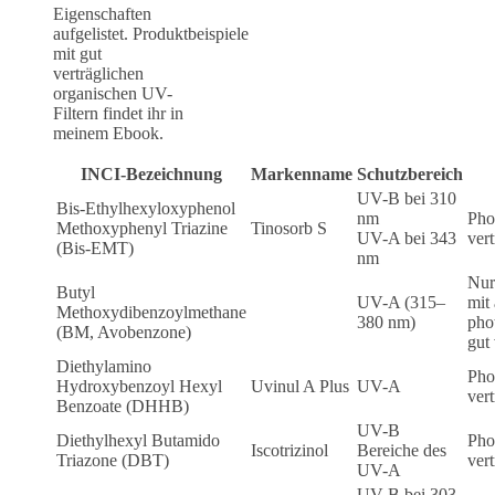
Eigenschaften
aufgelistet. Produktbeispiele
mit gut
verträglichen
organischen UV-
Filtern findet ihr in
meinem Ebook.
INCI-Bezeichnung
Markenname
Schutzbereich
UV-B bei 310
Bis-Ethylhexyloxyphenol
nm
Phot
Methoxyphenyl Triazine
Tinosorb S
UV-A bei 343
vert
(Bis-EMT)
nm
Nur
Butyl
UV-A (315–
mit
Methoxydibenzoylmethane
380 nm)
phot
(BM, Avobenzone)
gut 
Diethylamino
Phot
Hydroxybenzoyl Hexyl
Uvinul A Plus
UV-A
vert
Benzoate (DHHB)
UV-B
Diethylhexyl Butamido
Phot
Iscotrizinol
Bereiche des
Triazone (DBT)
vert
UV-A
UV-B bei 303