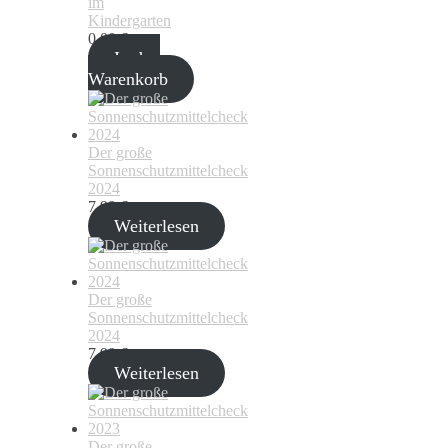
im
Kindergarten
0,00
€
In den
Warenkorb
Der große
Sonnenschutzmittelcheck
2024
7,99
€
Weiterlesen
Der große
Sonnenschutzmittelcheck
2024
7,99
€
Weiterlesen
Der große