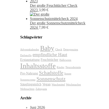
Der große Feuchttücher Check
2023
3,99
€
Der große Sonnenschutzmittelcheck
2024
7,99
€
Schlagwörter
Baby
Adventskalender
Check
Detergenzien
empfindliche Haut
Duftstoffe
Erstaustattung
Feuchttücher
Halloween
Inhaltsstoffe
Kinder
Neurodermits
Schadstoffe
Pre-Nahrung
Sonne
Sonnenschutz
Sonnencreme
Säuglingsmilch
Vegan
Waschmittel
Weichmacher
Weihnachten
Zahnpasta
Archiv
Juni 2026