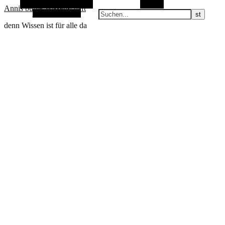
Alternative Seitenleiste
Suchen
Annis bunte Wissenschaft
Zufallsauswahl
denn Wissen ist für alle da