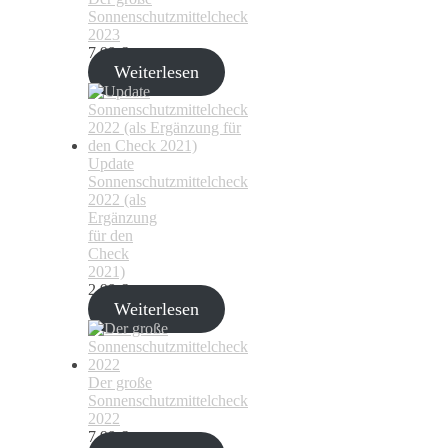
Sonnenschutzmittelcheck
2023
7,99
€
Weiterlesen
Update
Sonnenschutzmittelcheck
2022 (als
Ergänzung
für den
Check
2021)
2,99
€
Weiterlesen
Der große
Sonnenschutzmittelcheck
2022
7,99
€