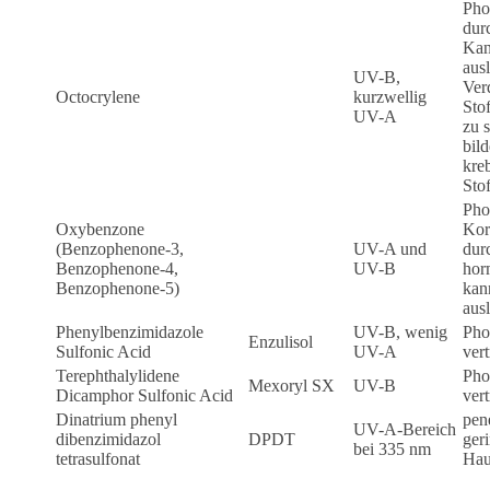
Phot
dur
Kan
ausl
UV-B,
Ver
Octocrylene
kurzwellig
Sto
UV-A
zu s
bild
kre
Sto
Phot
Oxybenzone
Kora
(Benzophenone-3,
UV-A und
dur
Benzophenone-4,
UV-B
hor
Benzophenone-5)
kan
aus
Phenylbenzimidazole
UV-B, wenig
Phot
Enzulisol
Sulfonic Acid
UV-A
vert
Terephthalylidene
Phot
Mexoryl SX
UV-B
Dicamphor Sulfonic Acid
vert
Dinatrium phenyl
pene
UV-A-Bereich
dibenzimidazol
DPDT
geri
bei 335 nm
tetrasulfonat
Hau