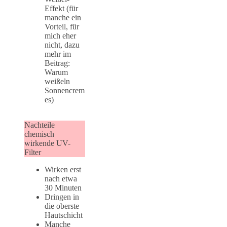
Effekt (für
manche ein
Vorteil, für
mich eher
nicht, dazu
mehr im
Beitrag:
Warum
weißeln
Sonnencrem
es)
Nachteile
chemisch
wirkende UV-
Filter
Wirken erst
nach etwa
30 Minuten
Dringen in
die oberste
Hautschicht
Manche