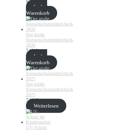
0,00
€
In den
Warenkorb
Der große
Sonnenschutzmittelcheck
2026
7,99
€
In den
Warenkorb
Der große
Sonnenschutzmittelcheck
2025
7,99
€
Weiterlesen
UV-Schutz