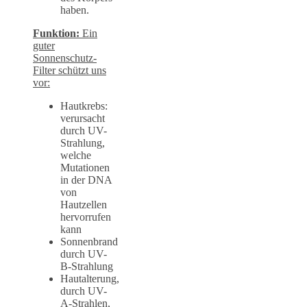
haben.
Funktion:
Ein
guter
Sonnenschutz-
Filter schützt uns
vor:
Hautkrebs:
verursacht
durch UV-
Strahlung,
welche
Mutationen
in der DNA
von
Hautzellen
hervorrufen
kann
Sonnenbrand
durch UV-
B-Strahlung
Hautalterung,
durch UV-
A-Strahlen,