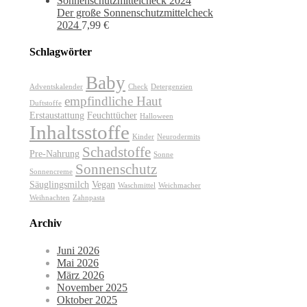
Der große Sonnenschutzmittelcheck
2024
7,99
€
Schlagwörter
Baby
Adventskalender
Check
Detergenzien
empfindliche Haut
Duftstoffe
Erstaustattung
Feuchttücher
Halloween
Inhaltsstoffe
Kinder
Neurodermits
Schadstoffe
Pre-Nahrung
Sonne
Sonnenschutz
Sonnencreme
Säuglingsmilch
Vegan
Waschmittel
Weichmacher
Weihnachten
Zahnpasta
Archiv
Juni 2026
Mai 2026
März 2026
November 2025
Oktober 2025