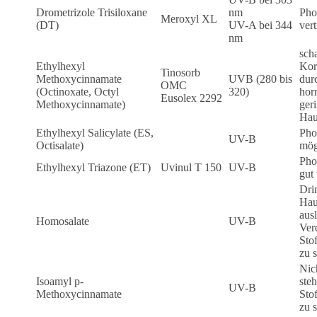
Drometrizole Trisiloxane
nm
Phot
Meroxyl XL
(DT)
UV-A bei 344
vert
nm
sch
Ethylhexyl
Kora
Tinosorb
Methoxycinnamate
UVB (280 bis
dur
OMC
(Octinoxate, Octyl
320)
hor
Eusolex 2292
Methoxycinnamate)
ger
Hau
Ethylhexyl Salicylate (ES,
Phot
UV-B
Octisalate)
mög
Phot
Ethylhexyl Triazone (ET)
Uvinul T 150
UV-B
gut 
Dri
Hau
ausl
Homosalate
UV-B
Ver
Sto
zu 
Nich
Isoamyl p-
ste
UV-B
Methoxycinnamate
Sto
zu 